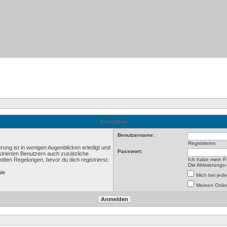
Anmelden
Benutzername:
Registrieren
rung ist in wenigen Augenblicken erledigt und
Passwort:
istrierten Benutzern auch zusätzliche
ten Regelungen, bevor du dich registrierst.
Ich habe mein P
Die Aktivierungs
nie
Mich bei je
Meinen Onlin